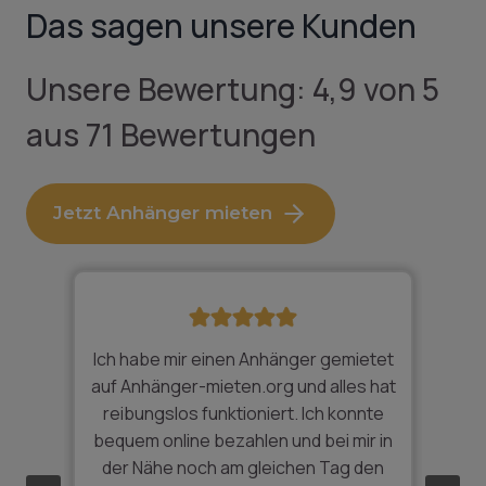
Das sagen unsere Kunden
Unsere Bewertung: 4,9 von 5
aus 71 Bewertungen
Jetzt Anhänger mieten
Ich habe mir einen Anhänger gemietet
Fü
lt
auf Anhänger-mieten.org und alles hat
reibungslos funktioniert. Ich konnte
bequem online bezahlen und bei mir in
ch
der Nähe noch am gleichen Tag den
em