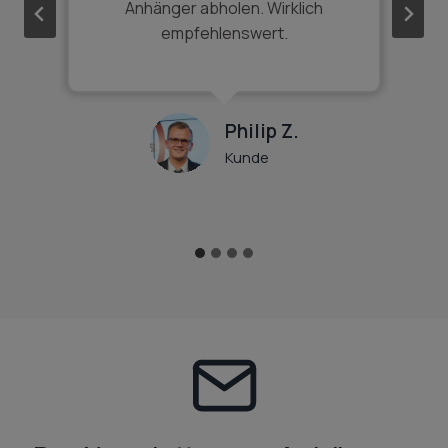
he
Anhänger abholen. Wirklich
kl
und
empfehlenswert.
k
Philip Z.
Kunde