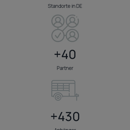
3
Standorte in DE
+
+40
4
0
Partner
+
+430
4
3