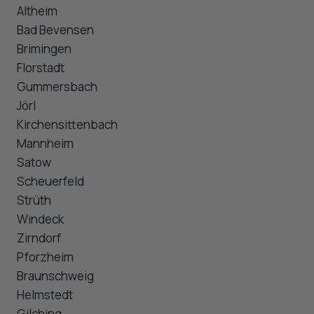
Altheim
Bad Bevensen
Brimingen
Florstadt
Gummersbach
Jörl
Kirchensittenbach
Mannheim
Satow
Scheuerfeld
Strüth
Windeck
Zirndorf
Pforzheim
Braunschweig
Helmstedt
Gilching