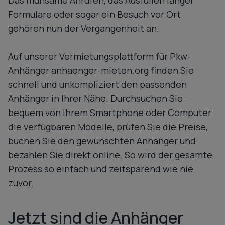
Das mühsame Anrufen, das Ausfüllen langer
s
Formulare oder sogar ein Besuch vor Ort
t
i
gehören nun der Vergangenheit an.
m
m
Auf unserer Vermietungsplattform für Pkw-
u
Anhänger anhaenger-mieten.org finden Sie
n
schnell und unkompliziert den passenden
g
Anhänger in Ihrer Nähe. Durchsuchen Sie
e
bequem von Ihrem Smartphone oder Computer
n
die verfügbaren Modelle, prüfen Sie die Preise,
buchen Sie den gewünschten Anhänger und
bezahlen Sie direkt online. So wird der gesamte
Prozess so einfach und zeitsparend wie nie
zuvor.
Jetzt sind die Anhänger