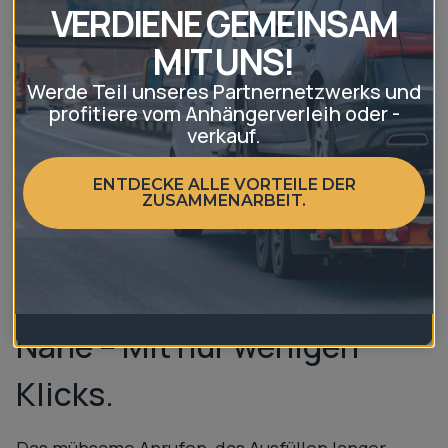
r
VERDIENE GEMEINSAM
e
MIT UNS!
d
i
Werde Teil unseres Partnernetzwerks und
e
profitiere vom Anhängerverleih oder -
D
verkauf.
a
t
ENTDECKE ALLE VORTEILE DER
ZUSAMMENARBEIT.
e
n
s
c
Anhänger mieten in der
h
u
Nähe – Mit nur wenigen
t
z
Klicks.
b
e