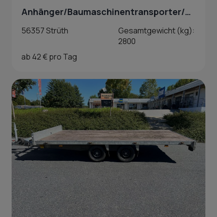
Anhänger/Baumaschinentransporter/Tieflader 2,8 t in Strüth
56357 Strüth
Gesamtgewicht (kg):
2800
ab 42 € pro Tag