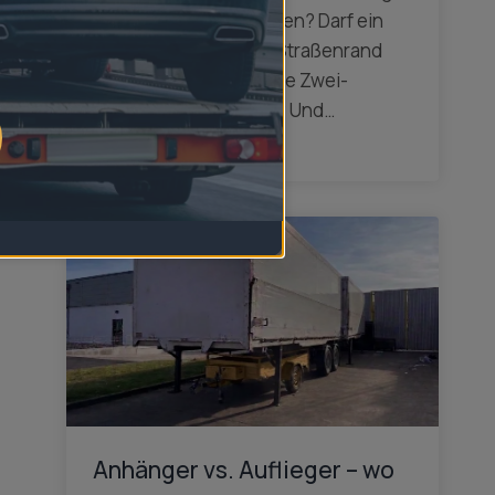
darf ich Anhänger parken? Darf ein
Anhänger einfach am Straßenrand
stehen bleiben? Gilt die Zwei-
Wochen-Regel immer? Und…
mehr dazu
Anhänger vs. Auflieger – wo