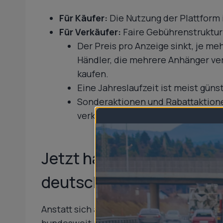
Für Käufer:
Die Nutzung der Plattform 
Für Verkäufer:
Faire Gebührenstruktur 
Der Preis pro Anzeige sinkt, je me
Händler, die mehrere Anhänger ver
kaufen.
Eine Jahreslaufzeit ist meist gün
Sonderaktionen und Rabattaktionen 
verkaufen oder kaufen möchten.
Jetzt haben Sie die Wah
deutschlandweit finden 
Anstatt sich auf eine lokale Suche zu bes
bundesweit nach passenden Anhängern such