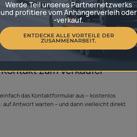
Werde Teil unseres Partnernetzwerks
und profitiere vom Anhängerverleih oder
-verkauf.
, mehr Modelle
ischen zahlreichen Angeboten
ENTDECKE ALLE VORTEILE DER
ZUSAMMENARBEIT.
Anhänger zum besten Preis zu kaufen
r Kontakt zum Verkäufer
 einfach das Kontaktformular aus – kostenlos
: auf Antwort warten – und dann vielleicht direkt