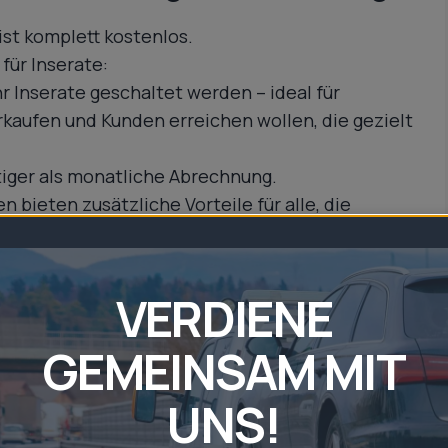
ist komplett kostenlos.
für Inserate:
hr Inserate geschaltet werden – ideal für
kaufen und Kunden erreichen wollen, die gezielt
stiger als monatliche Abrechnung.
bieten zusätzliche Vorteile für alle, die
VERDIENE
l – Anhänger
GEMEINSAM MIT
und kaufen
UNS!
chränken, können Sie auf Anhaenger-mieten.org
en und direkt kaufen. Das bietet klare