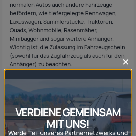
normalen Autos auch andere Fahrzeuge
befördern, wie tiefergelegte Rennwagen,
Luxuswagen, Sammlerstücke, Traktoren,
Quads, Wohnmobile, Rasenmäher,
Minibagger und sogar weitere Anhänger.
Wichtig ist, die Zulassung im Fahrzeugschein
(sowohl für das Zugfahrzeug als auch für den
Anhänger) zu beachten.
Fazit:
Autotransportanhänger
VERDIENE GEMEINSAM
oder Abschleppdienst?
MIT UNS!
Werde Teil unseres Partnernetzwerks und
Wie Sie sehen, gibt es keine eindeutige