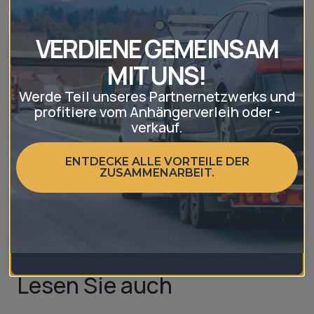
und direkt vermieten.
VERDIENE GEMEINSAM
MIT UNS!
Beitragsnavigation
ZURÜCK
WEITER
Werde Teil unseres Partnernetzwerks und
Bootsanhänger
Pkw-Anhänger 750 kg
profitiere vom Anhängerverleih oder -
mieten für den
– mieten, neu oder
verkauf.
Bootstransport: Der
gebraucht kaufen?
richtige Anhänger für
ENTDECKE ALLE VORTEILE DER
ZUSAMMENARBEIT.
Ihr Boot
Lesen Sie auch