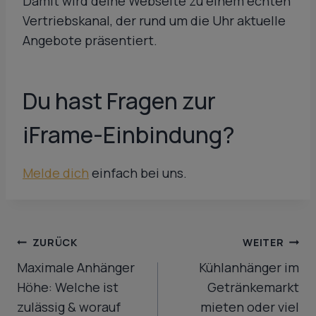
Damit wird deine Webseite zu einem echten
Vertriebskanal, der rund um die Uhr aktuelle
Angebote präsentiert.
Du hast Fragen zur
iFrame-Einbindung?
Melde dich
einfach bei uns.
Beitragsnavigation
ZURÜCK
WEITER
Maximale Anhänger
Kühlanhänger im
Höhe: Welche ist
Getränkemarkt
zulässig & worauf
mieten oder viel