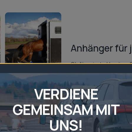
Anhänger für 
Ob für private Umzüge, 
in Bremen bieten wir Ih
Unsere vielseitige Flot
VERDIENE
sorgt dafür, dass Sie jed
unsere Anhänger in Brem
GEMEINSAM MIT
UNS!