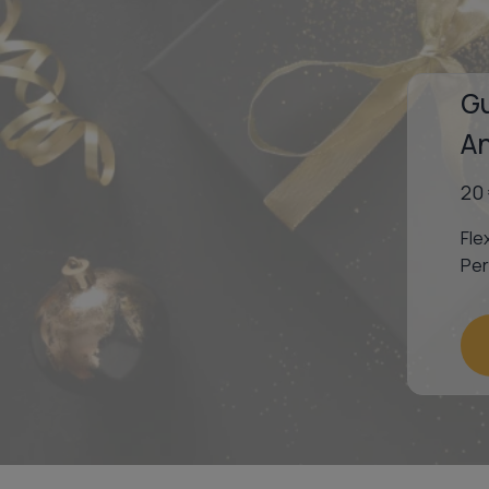
Gu
A
20
Fle
Per