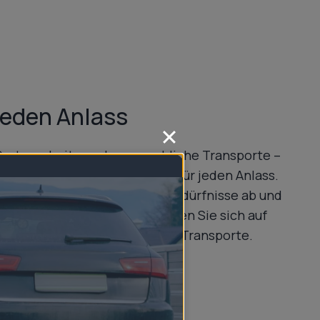
jeden Anlass
Gartenarbeiten oder gewerbliche Transporte –
nen den passenden Anhänger für jeden Anlass.
te deckt sämtliche Transportbedürfnisse ab und
erzeit flexibel bleiben. Verlassen Sie sich auf
en für sichere und effiziente Transporte.