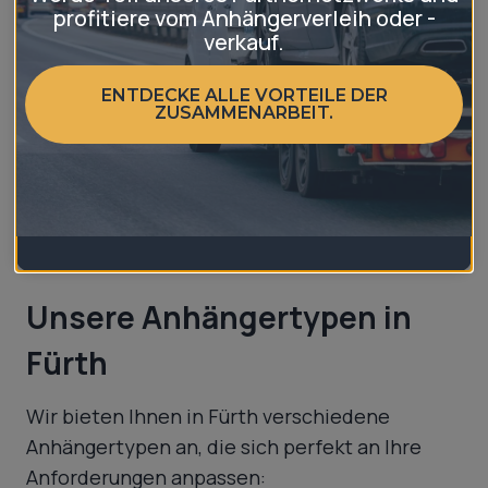
profitiere vom Anhängerverleih oder -
den gewerblichen Einsatz oder eine
verkauf.
Urlaubsreise mit dem Wohnwagen – unsere
Anhängervermietung in Fürth bietet Ihnen
ENTDECKE ALLE VORTEILE DER
eine breite Auswahl an Anhängern, die für
ZUSAMMENARBEIT.
jeden Bedarf geeignet sind. Mit unserer
zuverlässigen und bequemen Mietlösung wird
Ihr Transportprojekt in Fürth unkompliziert
und effizient.
Unsere Anhängertypen in
Fürth
Wir bieten Ihnen in Fürth verschiedene
Anhängertypen an, die sich perfekt an Ihre
Anforderungen anpassen: