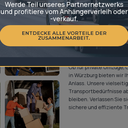
Werde Teil unseres Partnernetzwerks
und profitiere vom Anhängerverleih oder
-verkauf.
ENTDECKE ALLE VORTEILE DER
ZUSAMMENARBEIT.
Anhänger für 
Ob für private Umzüge, 
in Würzburg bieten wir 
Anlass. Unsere vielseiti
Transportbedürfnisse ab 
bleiben. Verlassen Sie s
sichere und effiziente T