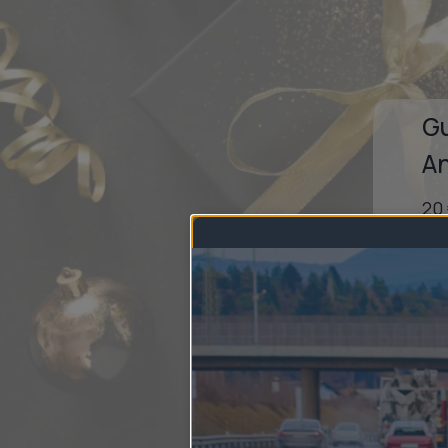
Gu
A
20
Fle
Per