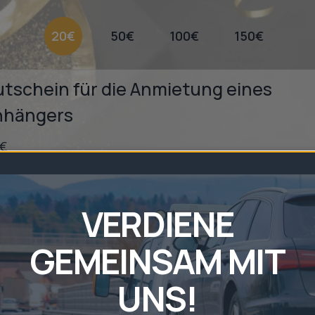
20€
50€
100€
150€
tschein für die Anmietung eines
nhängers
 €
xibel einlösbar für jede Mietdauer und jeden Anhängertyp.
fekt als praktisches Geschenk für jede Gelegenheit.
VERDIENE
GEMEINSAM MIT
GESCHENKKARTE KAUFEN (20 €)
UNS!