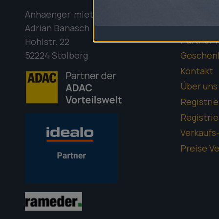
Anhänger
Anhaenger-mieten.org
c
Anhänger
Adrian Banasch
h
Partner 
Hohlstr. 22
52224 Stolberg
Geschen
Kontakt
Über uns
Registrie
Registrie
Verkaufs
Preise V