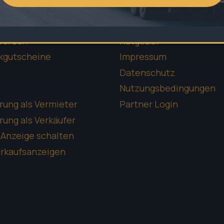
 mieten
Standortübersicht
 kaufen
Führerschein-Rechner
werden
Ratgeber
kgutscheine
Impressum
Datenschutz
Nutzungsbedingungen
rung als Vermieter
Partner Login
rung als Verkäufer
-Anzeige schalten
erkaufsanzeigen