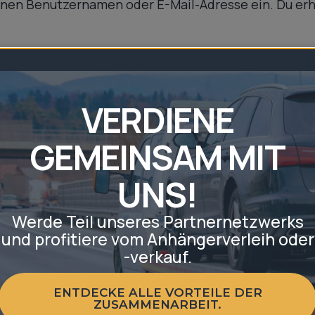
inen Benutzernamen oder E-Mail-Adresse ein. Du erhäl
VERDIENE
GEMEINSAM MIT
UNS!
Werde Teil unseres Partnernetzwerks
und profitiere vom Anhängerverleih oder
-verkauf.
ENTDECKE ALLE VORTEILE DER
Nützliches
ZUSAMMENARBEIT.