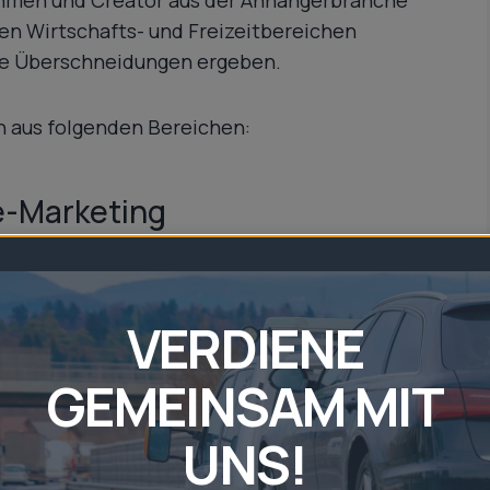
en Wirtschafts- und Freizeitbereichen
che Überschneidungen ergeben.
n aus folgenden Bereichen:
ne-Marketing
VERDIENE
GEMEINSAM MIT
UNS!