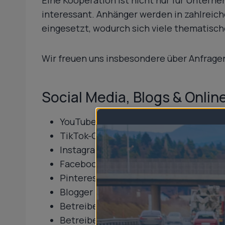
interessant. Anhänger werden in zahlreich
eingesetzt, wodurch sich viele thematis
Wir freuen uns insbesondere über Anfrage
Social Media, Blogs & Onli
YouTube-Kanäle
TikTok-Creator
Instagram-Influencer
Facebook-Seiten und Communities
Pinterest-Creator
Blogger
Betreiber von Fachportalen
Betreiber von Fanpages