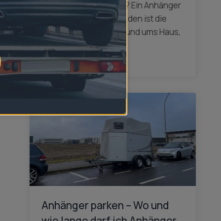
– was zeichnet sie aus? Ein Anhänger
mit Aluminiumbordwänden ist die
ideale Wahl, wenn du rund ums Haus,
im Garten oder…
mehr dazu
Anhänger parken – Wo und
wie lange darf ich Anhänger