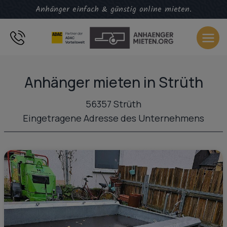
Zum
Anhänger einfach & günstig online mieten.
Inhalt
springen
Anhänger mieten in Strüth
56357 Strüth
Eingetragene Adresse des Unternehmens