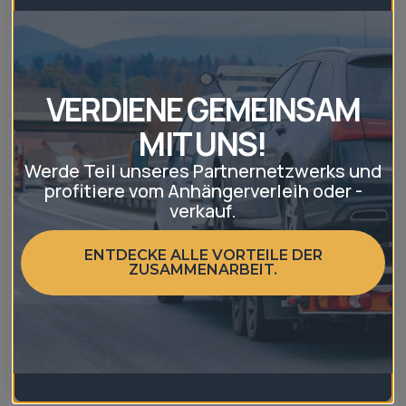
Ausbau- und Umbau-Dienstleistungen
Über die Suchfunktion kannst du einfach
VERDIENE GEMEINSAM
Standort oder Postleitzahl eingeben, einen
Umkreis auswählen oder direkt auf der Karte
MIT UNS!
suchen.
Werde Teil unseres Partnernetzwerks und
profitiere vom Anhängerverleih oder -
verkauf.
Fazit: Anhänger
ENTDECKE ALLE VORTEILE DER
Fachhandel oder
ZUSAMMENARBEIT.
Baumarkt?
Welche Option besser ist, hängt ganz vom
Einsatzzweck ab.