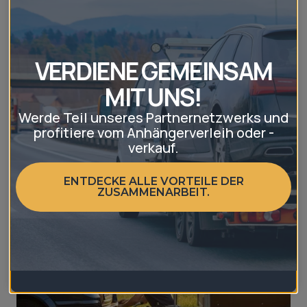
entsorgen Sie
einfach und günstig
Grünzeug, Äste & Co.
transportieren Sie
mit einem
Baumaterial!
VERDIENE GEMEINSAM
Mietanhänger
MIT UNS!
Werde Teil unseres Partnernetzwerks und
profitiere vom Anhängerverleih oder -
verkauf.
Lesen Sie auch
ENTDECKE ALLE VORTEILE DER
ZUSAMMENARBEIT.